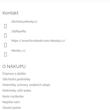
Z
á
Kontakt
p
a
obchod
@
ekosky.cz
t
í
774844064
https://www.facebook.com/ekosky.cz/
ekosky_cz
O NÁKUPU
Doprava a platba
Obchodní podmínky
Podmínky ochrany osobních údajů
Podmínky užití webu
Naše myšlenka
Napište nám
Vlastní potisk