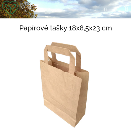
Přejít
Nák
Hledat
Přihlášení
na
obsah
koší
Papírové tašky 18x8,5x23 cm