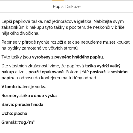
Popis
Diskuze
Lepší papírová taška, než jednorázová igelitka. Nabízejte svým
zákazníkům k nákupu tyto tašky s pocitem, že neskončí v břiše
nějakého živočicha.
Papír se v přírodě rychle rozloží a tak se nebudeme muset koukat
na pytlíky zamotané ve větvích stromů.
Tyto tašky jsou
vyrobeny z pevného hnědého papíru
.
Dle vlastních zkušeností víme, že papírová
taška vydrží velký
nákup
a lze ji
použít opakovaně
. Potom ještě
poslouží k sesbírání
papíru
a odnosu do kontejneru na tříděný odpad
.
V tomto balení je 10 ks.
Rozměry: šířka x dno x výška
Barva: přírodní hnědá
Ucho: ploché
2
Gramáž: 70g/m