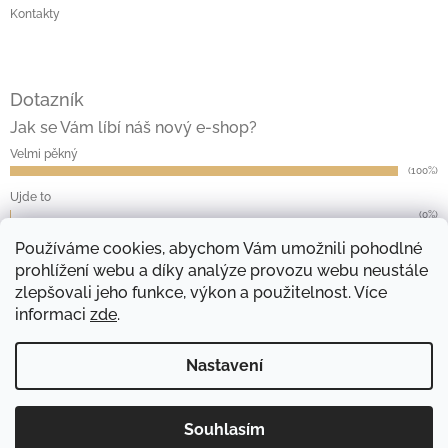
Kontakty
Dotazník
Jak se Vám líbí náš nový e-shop?
Velmi pěkný
(100%)
Ujde to
(0%)
Nelíbí se mi
Používáme cookies, abychom Vám umožnili pohodlné
(0%)
prohlížení webu a díky analýze provozu webu neustále
Počet hlasů:
13
zlepšovali jeho funkce, výkon a použitelnost. Více
informaci
zde
.
Přijímáme online platby
Nastavení
Souhlasím
Copyright 2026
ekošky.cz
. Všechna práva vyhrazena.
Vytvořil Shoptet