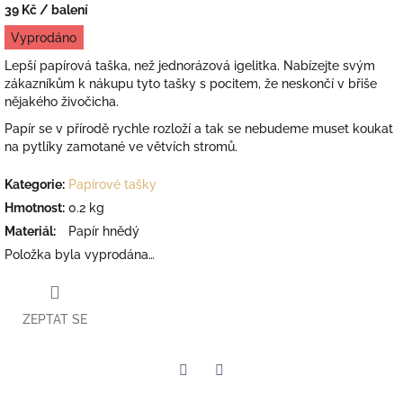
39 Kč
/ balení
Měrná
Vyprodáno
cena:
Lepší papírová taška, než jednorázová igelitka. Nabízejte svým
zákazníkům k nákupu tyto tašky s pocitem, že neskončí v břiše
nějakého živočicha.
Papír se v přírodě rychle rozloží a tak se nebudeme muset koukat
na pytlíky zamotané ve větvích stromů.
Kategorie
:
Papírové tašky
Hmotnost
:
0.2 kg
Materiál
:
Papír hnědý
Položka byla vyprodána…
ZEPTAT SE
Facebook
Twitter