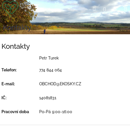
Přejít
Nák
Hledat
Přihlášení
na
obsah
koší
Kontakty
Kontakty
Petr Turek
Telefon:
774 844 064
E-mail:
OBCHOD@EKOSKY.CZ
IČ:
14081831
Pracovní doba
Po-Pá 9:00-16:00
Z