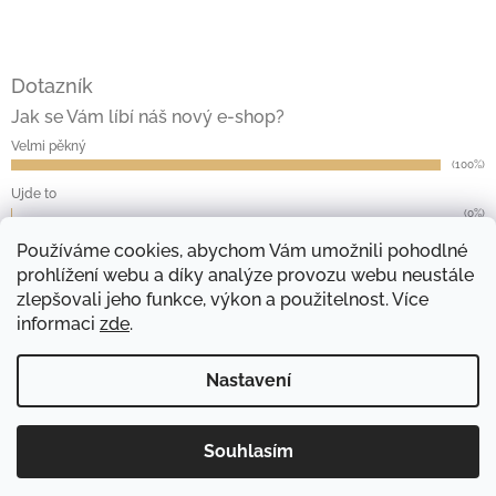
Dotazník
Jak se Vám líbí náš nový e-shop?
Velmi pěkný
(100%)
Ujde to
(0%)
Nelíbí se mi
Používáme cookies, abychom Vám umožnili pohodlné
(0%)
prohlížení webu a díky analýze provozu webu neustále
Počet hlasů:
13
zlepšovali jeho funkce, výkon a použitelnost. Více
informaci
zde
.
Přijímáme online platby
Nastavení
Souhlasím
Copyright 2026
ekošky.cz
. Všechna práva vyhrazena.
Vytvořil Shoptet