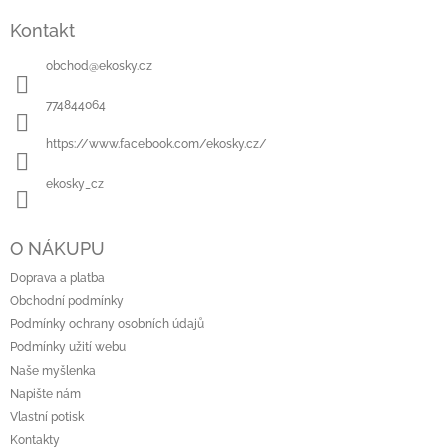
á
Kontakt
p
a
obchod
@
ekosky.cz
t
í
774844064
https://www.facebook.com/ekosky.cz/
ekosky_cz
O NÁKUPU
Doprava a platba
Obchodní podmínky
Podmínky ochrany osobních údajů
Podmínky užití webu
Naše myšlenka
Napište nám
Vlastní potisk
Kontakty