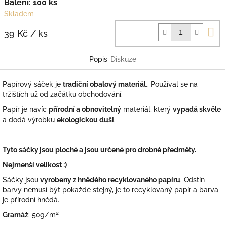
Balení: 100 ks
Skladem
D
39 Kč
/ ks
k
Popis
Diskuze
Papírový sáček je
tradiční obalový materiál
,. Používal se na
tržištích už od začátku obchodování.
Papír je navíc
přírodní a obnovitelný
materiál, který
vypadá skvěle
a dodá výrobku
ekologickou duši
.
Tyto sáčky jsou ploché a jsou určené pro drobné předměty.
Nejmenší velikost :)
Sáčky jsou
vyrobeny z hnědého recyklovaného papíru
. Odstín
barvy nemusí být pokaždé stejný, je to recyklovaný papír a barva
je přírodní hnědá.
2
Gramáž
: 50g/m