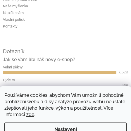
Naše myšlenka
Napište nám
Vlastní potisk
Kontakty
Dotazník
Jak se Vám líbí náš nový e-shop?
Velmi pěkný
(100%)
Ujde to
(0%)
Nelíbí se mi
Používáme cookies, abychom Vám umožnili pohodlné
(0%)
prohlížení webu a díky analýze provozu webu neustále
Počet hlasů:
13
zlepšovali jeho funkce, výkon a použitelnost. Více
informaci
zde
.
Přijímáme online platby
Nastavení