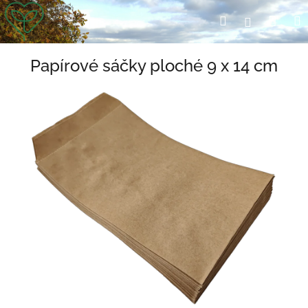
Přejít
Nák
Hledat
Přihlášení
na
obsah
koší
Papírové sáčky ploché 9 x 14 cm