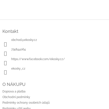
Z
á
Kontakt
p
a
obchod
@
ekosky.cz
t
í
774844064
https://www.facebook.com/ekosky.cz/
ekosky_cz
O NÁKUPU
Doprava a platba
Obchodní podmínky
Podmínky ochrany osobních údajů
Podmínky užití webu